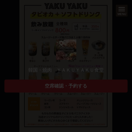
MENU
韓国・焼肉 ＹＡＫＵＹＡＫＵ食堂
空席確認・予約する