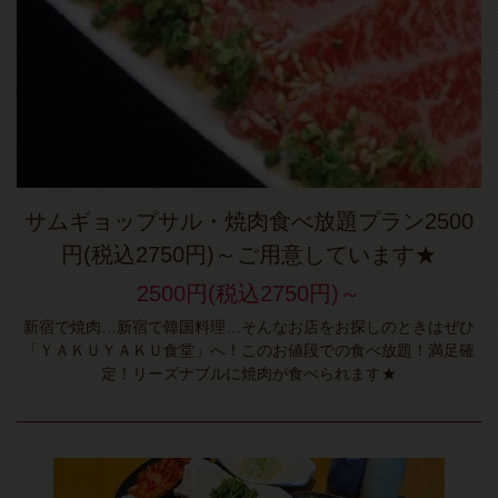
サムギョップサル・焼肉食べ放題プラン2500
円(税込2750円)～ご用意しています★
2500円(税込2750円)～
新宿で焼肉…新宿で韓国料理…そんなお店をお探しのときはぜひ
「ＹＡＫＵＹＡＫＵ食堂」へ！このお値段での食べ放題！満足確
定！リーズナブルに焼肉が食べられます★