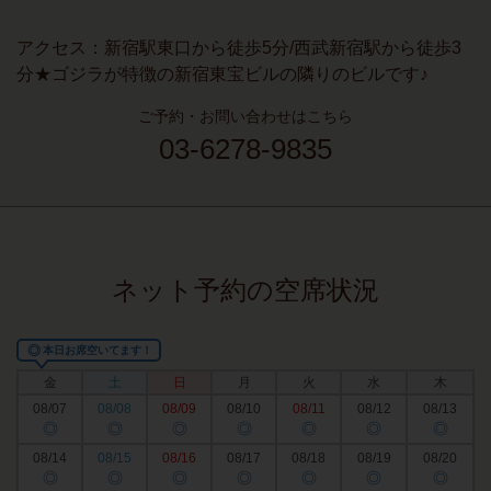
アクセス：
新宿駅東口から徒歩5分/西武新宿駅から徒歩3
分★ゴジラが特徴の新宿東宝ビルの隣りのビルです♪
ご予約・お問い合わせはこちら
03-6278-9835
ネット予約の空席状況
◎
本日お席空いてます！
金
土
日
月
火
水
木
08/07
08/08
08/09
08/10
08/11
08/12
08/13
◎
◎
◎
◎
◎
◎
◎
08/14
08/15
08/16
08/17
08/18
08/19
08/20
◎
◎
◎
◎
◎
◎
◎