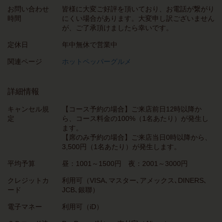
お問い合わせ
皆様に大変ご好評を頂いており、お電話が繋がり
時間
にくい場合があります。大変申し訳ございません
が、ご了承頂けましたら幸いです。
定休日
年中無休で営業中
関連ページ
ホットペッパーグルメ
詳細情報
キャンセル規
【コース予約の場合】ご来店前日12時以降か
定
ら、コース料金の100%（1名あたり）が発生し
ます。
【席のみ予約の場合】ご来店当日0時以降から、
3,500円（1名あたり）が発生します。
平均予算
昼：1001～1500円 夜：2001～3000円
クレジットカ
利用可（VISA､マスター､アメックス､DINERS､
ード
JCB､銀聯）
電子マネー
利用可（iD）