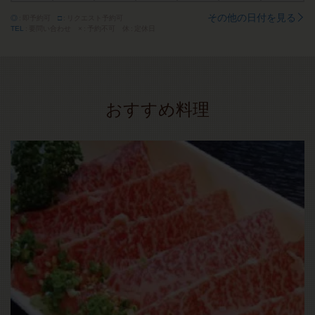
その他の日付を見る
◎
即予約可
□
リクエスト予約可
TEL
要問い合わせ
×
予約不可
休
定休日
おすすめ料理