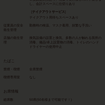
し
会計スペースに仕切りあり
[
テイクアウトサービス
]
テイクアウト用待ちスペースあり
従業員の安全
勤務時の検温
マスク着用
頻繁な手洗い
衛生管理
店舗の衛生管
換気設備の設置と換気
多数の人が触れる箇所の
理
消毒
備品/卓上設置物の消毒
トイレのハンド
ドライヤーの使用中止
たばこ
禁煙・喫煙
全席禁煙
喫煙専用室
なし
お席情報
総席数
50席(50名様まで可能です！)