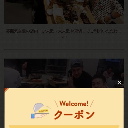
雰囲気自慢の店内！少人数～大人数や貸切までご利用いただけま
す♪
この店舗情報をシェアする
韓国・焼肉 ＹＡＫＵＹＡＫＵ食堂
東京都新宿区歌舞伎町１-１９－３－６F
https://yakuyaku-shinjyuku.owst.jp/
お店情報をコピー