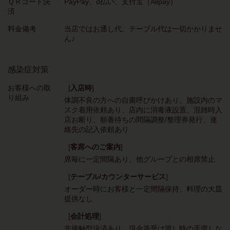
ＱＲコード決
PayPay、d払い、支付宝（Alipay）
済
料金備考
当店ではお通し代、テーブル代は一切かかりませ
ん♪
感染症対策
お客様への取
[
入店時
]
り組み
体調不良の方への自粛呼びかけあり
施設内のマ
スク着用依頼あり
店内に消毒液設置
混雑時入
店お断り
順番待ちの間隔調整/整理券発行
連
絡先の記入依頼あり
[
客席へのご案内
]
席毎に一定間隔あり
他グループとの相席禁止
[
テーブル/カウンターサービス
]
オーダー時にお客様と一定間隔保持
料理の大皿
提供なし
[
会計処理
]
非接触型決済あり
現金等受け渡し時の手渡しな