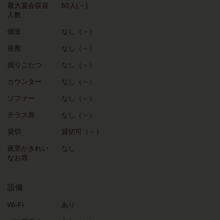
最大宴会収容
50人(－)
人数
個室
なし（－）
座敷
なし（－）
掘りごたつ
なし（－）
カウンター
なし（－）
ソファー
なし（－）
テラス席
なし（－）
貸切
貸切可（－）
夜景がきれい
なし
なお席
設備
Wi-Fi
あり